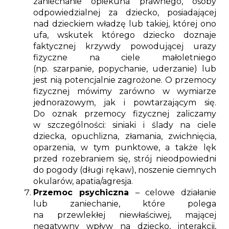
zaniechanie opiekuna prawnego, osoby
odpowiedzialnej za dziecko, posiadającej
nad dzieckiem władzę lub takiej, której ono
ufa, wskutek którego dziecko doznaje
faktycznej krzywdy powodującej urazy
fizyczne na ciele małoletniego
(np. szarpanie, popychanie, uderzanie) lub
jest nią potencjalnie zagrożone. O przemocy
fizycznej mówimy zarówno w wymiarze
jednorazowym, jak i powtarzającym się.
Do oznak przemocy fizycznej zaliczamy
w szczególności: siniaki i ślady na ciele
dziecka, opuchlizna, złamania, zwichnięcia,
oparzenia, w tym punktowe, a także lęk
przed rozebraniem się, strój nieodpowiedni
do pogody (długi rękaw), noszenie ciemnych
okularów, apatia/agresja.
Przemoc psychiczna
– celowe działanie
lub zaniechanie, które polega
na przewlekłej niewłaściwej, mającej
negatywny wpływ na dziecko, interakcji,