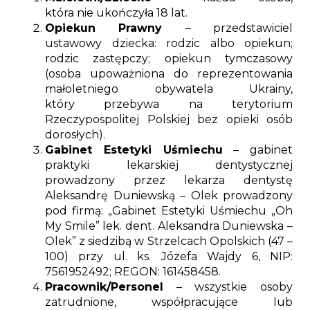
która nie ukończyła 18 lat.
Opiekun Prawny
– przedstawiciel
ustawowy dziecka: rodzic albo opiekun;
rodzic zastępczy; opiekun tymczasowy
(osoba upoważniona do reprezentowania
małoletniego obywatela Ukrainy,
który przebywa na terytorium
Rzeczypospolitej Polskiej bez opieki osób
dorosłych).
Gabinet Estetyki Uśmiechu
– gabinet
praktyki lekarskiej dentystycznej
prowadzony przez lekarza dentystę
Aleksandrę Duniewską – Olek prowadzony
pod firmą: „Gabinet Estetyki Uśmiechu „Oh
My Smile” lek. dent. Aleksandra Duniewska –
Olek” z siedzibą w Strzelcach Opolskich (47 –
100) przy ul. ks. Józefa Wajdy 6, NIP:
7561952492; REGON: 161458458.
Pracownik/Personel
– wszystkie osoby
zatrudnione, współpracujące lub